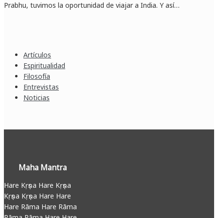
Prabhu, tuvimos la oportunidad de viajar a India. Y así…
Artículos
Espiritualidad
Filosofía
Entrevistas
Noticias
Maha Mantra
Hare Kṛṣṇa Hare Kṛṣṇa
Kṛṣṇa Kṛṣṇa Hare Hare
Hare Rāma Hare Rāma
Rāma Rāma Hare Hare