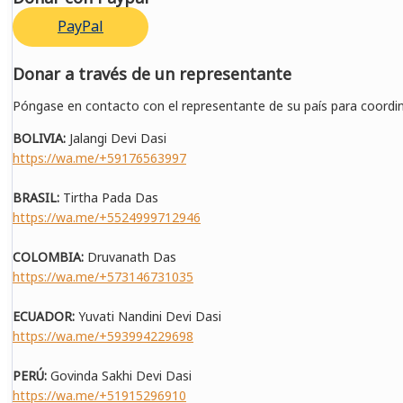
PayPal
Donar a través de un representante
Póngase en contacto con el representante de su país para coordin
BOLIVIA:
Jalangi Devi Dasi
https://wa.me/+59176563997
BRASIL:
Tirtha Pada Das
https://wa.me/+5524999712946
COLOMBIA:
Druvanath Das
https://wa.me/+573146731035
ECUADOR:
Yuvati Nandini Devi Dasi
https://wa.me/+593994229698
PERÚ:
Govinda Sakhi Devi Dasi
https://wa.me/+51915296910