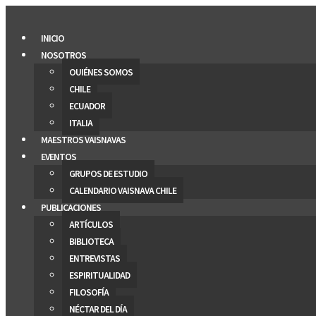
Saltar
al
INICIO
contenido
NOSOTROS
QUIÉNES SOMOS
CHILE
ECUADOR
ITALIA
MAESTROS VAISNAVAS
EVENTOS
GRUPOS DE ESTUDIO
CALENDARIO VAISNAVA CHILE
PUBLICACIONES
ARTÍCULOS
BIBLIOTECA
ENTREVISTAS
ESPIRITUALIDAD
FILOSOFÍA
NÉCTAR DEL DÍA