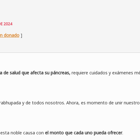
E 2024
an donado
]
 de salud que afecta su páncreas,
requiere cuidados y exámenes méd
a Prabhupada y de todos nosotros. Ahora, es momento de unir nuest
a esta noble causa con
el monto que cada uno pueda ofrecer
.