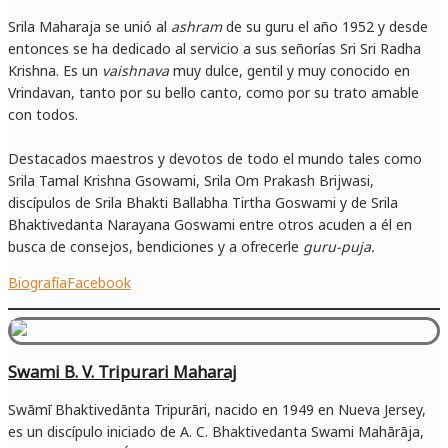
Srila Maharaja se unió al
ashram
de su guru el año 1952 y desde
entonces se ha dedicado al servicio a sus señorías Sri Sri Radha
Krishna. Es un
vaishnava
muy dulce, gentil y muy conocido en
Vrindavan, tanto por su bello canto, como por su trato amable
con todos.
Destacados maestros y devotos de todo el mundo tales como
Srila Tamal Krishna Gsowami, Srila Om Prakash Brijwasi,
discípulos de Srila Bhakti Ballabha Tirtha Goswami y de Srila
Bhaktivedanta Narayana Goswami entre otros acuden a él en
busca de consejos, bendiciones y a ofrecerle
guru-puja.
Biografía
Facebook
Swami B. V. Tripurari Maharaj
Swāmī Bhaktivedānta Tripurāri, nacido en 1949 en Nueva Jersey,
es un discípulo iniciado de A. C. Bhaktivedanta Swami Mahārāja,