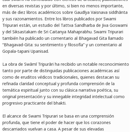
en diversas revistas y por último, si bien no menos importante,
más de diez libros académicos sobre Gaudīya Vaisnava siddhānta
y sus razonamientos. Entre los libros publicados por Swami
Tripurari están, un estudio del Tattva Sandharba de Jiva Goswami
y del Siksastakam de Sri Caitanya Mahaprabhu. Swami Tripurari
también ha publicado un comentario al Bhagavad Gita llamado
“Bhagavad-Gita: su sentimiento y filosofía” y un comentario al
Gopala-tapani Upanisad.
La obra de Swāmī Tripurāri ha recibido un notable reconocimiento
tanto por parte de distinguidas publicaciones académicas así
como de eruditos védicos tradicionales, quienes destacan su
refinada claridad conceptual y profunda comprensión de la
temática espiritual junto con su clásica narrativa poética, su
original presentación y su innegable integridad intelectual como
progresivo practicante del bhakti.
El alcance de Swami Tripurari se basa en una comprensión
profunda, que tiene el poder de hacer que los corazones
descarriados vuelvan a casa. A pesar de sus elevadas