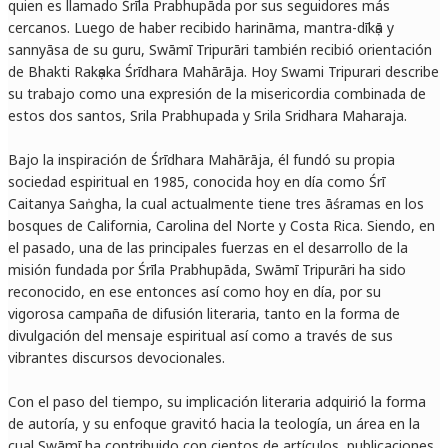
quien es llamado Śrīla Prabhupāda por sus seguidores más
cercanos. Luego de haber recibido harināma, mantra-dīkṣā y
sannyāsa de su guru, Swāmī Tripurāri también recibió orientación
de Bhakti Rakṣaka Śrīdhara Mahārāja. Hoy Swami Tripurari describe
su trabajo como una expresión de la misericordia combinada de
estos dos santos, Srila Prabhupada y Srila Sridhara Maharaja.
Bajo la inspiración de Śrīdhara Mahārāja, él fundó su propia
sociedad espiritual en 1985, conocida hoy en día como Śrī
Caitanya Saṅgha, la cual actualmente tiene tres āśramas en los
bosques de California, Carolina del Norte y Costa Rica. Siendo, en
el pasado, una de las principales fuerzas en el desarrollo de la
misión fundada por Śrīla Prabhupāda, Swāmī Tripurāri ha sido
reconocido, en ese entonces así como hoy en día, por su
vigorosa campaña de difusión literaria, tanto en la forma de
divulgación del mensaje espiritual así como a través de sus
vibrantes discursos devocionales.
Con el paso del tiempo, su implicación literaria adquirió la forma
de autoría, y su enfoque gravitó hacia la teología, un área en la
cual Swāmī ha contribuido con cientos de artículos, publicaciones