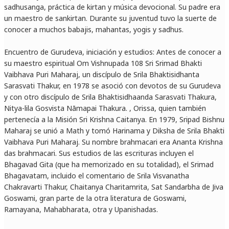
sadhusanga, práctica de kirtan y música devocional. Su padre era
un maestro de sankirtan. Durante su juventud tuvo la suerte de
conocer a muchos babajis, mahantas, yogis y sadhus.
Encuentro de Gurudeva, iniciación y estudios: Antes de conocer a
su maestro espiritual Om Vishnupada 108 Sri Srimad Bhakti
Vaibhava Puri Maharaj, un discípulo de Srila Bhaktisidhanta
Sarasvati Thakur, en 1978 se asoció con devotos de su Gurudeva
y con otro discípulo de Srila Bhaktisidhaanda Sarasvati Thakura,
Nitya-lila Gosvista Nāmapai Thakura. , Orissa, quien también
pertenecía a la Misión Sri Krishna Caitanya. En 1979, Sripad Bishnu
Maharaj se unió a Math y tomó Harinama y Diksha de Srila Bhakti
Vaibhava Puri Maharaj. Su nombre brahmacari era Ananta Krishna
das brahmacari. Sus estudios de las escrituras incluyen el
Bhagavad Gita (que ha memorizado en su totalidad), el Srimad
Bhagavatam, incluido el comentario de Srila Visvanatha
Chakravarti Thakur, Chaitanya Charitamrita, Sat Sandarbha de Jiva
Goswami, gran parte de la otra literatura de Goswami,
Ramayana, Mahabharata, otra y Upanishadas.