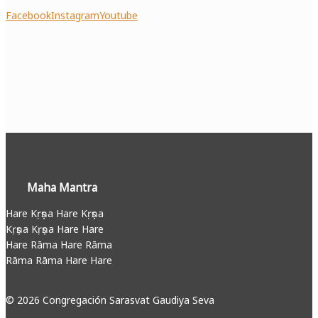
Facebook
Instagram
Youtube
Maha Mantra
Hare Kṛṣṇa Hare Kṛṣṇa
Kṛṣṇa Kṛṣṇa Hare Hare
Hare Rāma Hare Rāma
Rāma Rāma Hare Hare
© 2026 Congregación Sarasvat Gaudiya Seva