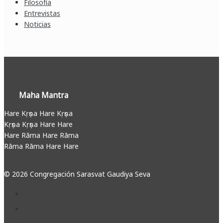
Filosofía
Entrevistas
Noticias
Maha Mantra
Hare Kṛṣṇa Hare Kṛṣṇa
Kṛṣṇa Kṛṣṇa Hare Hare
Hare Rāma Hare Rāma
Rāma Rāma Hare Hare
© 2026 Congregación Sarasvat Gaudiya Seva