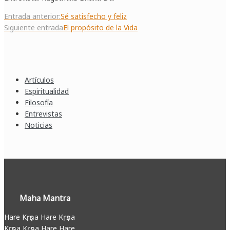
Navegación
Entrada anterior:
Sé satisfecho y feliz
de
Siguiente entrada
El propósito de la Vida
entradas
Artículos
Espiritualidad
Filosofía
Entrevistas
Noticias
Maha Mantra
Hare Kṛṣṇa Hare Kṛṣṇa
Kṛṣṇa Kṛṣṇa Hare Hare