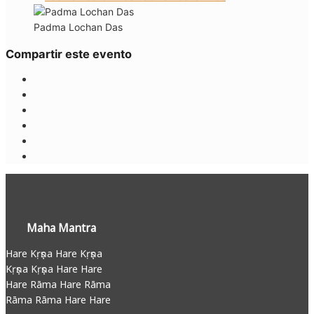
Padma Lochan Das
Compartir este evento
Maha Mantra
Hare Kṛṣṇa Hare Kṛṣṇa
Kṛṣṇa Kṛṣṇa Hare Hare
Hare Rāma Hare Rāma
Rāma Rāma Hare Hare