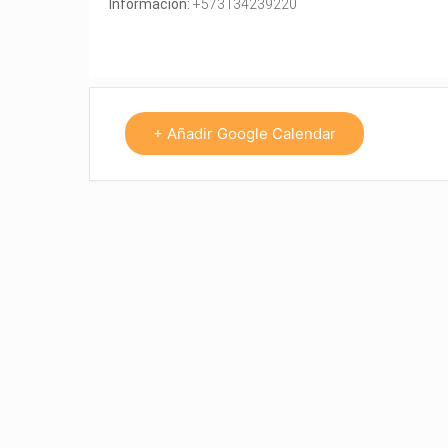
Información:
+573134239220
+ Añadir Google Calendar