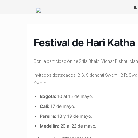
Saltar
IN
al
contenido
Festival de Hari Katha
Con la participación de Srila Bhakti Vichar Bishnu Ma
Invitados destacados: B.S. Siddhanti Swami, B.R. Swa
Swami.
Bogotá:
10 al 15 de mayo.
Cali:
17 de mayo.
Pereira:
18 y 19 de mayo.
Medellín:
20 al 22 de mayo.