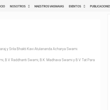
ICIO
NOSOTROS
MAESTROS VAISNAVAS
EVENTOS
PUBLICACIONE
haraj y Srila Bhakti Kavi Atulananda Acharya Swami.
mi, B.V. Raddhanti Swami, B.K. Madhava Swami y B.V. Tat Para