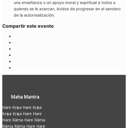
una enseñanza o un apoyo moral y espiritual a todos a
quienes se le acercan, ávidos de progresar en el sendero
de la autorrealización.
Compartir este evento
Maha Mantra
Hare Kṛṣṇa Hare Kṛṣṇa
Kṛṣṇa Kṛṣṇa Hare Hare
Hare Rāma Hare Rāma
Rāma Rāma Hare Hare