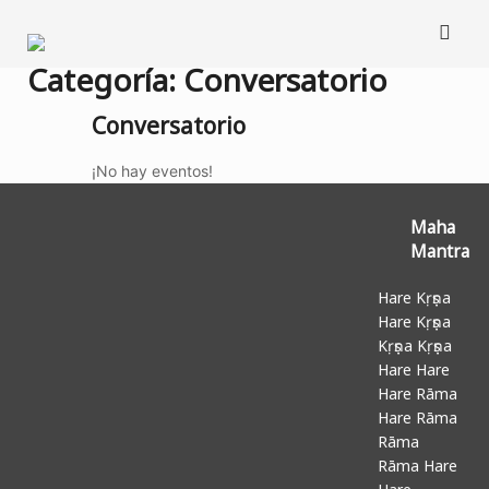
Saltar
al
contenido
Categoría:
Conversatorio
Conversatorio
¡No hay eventos!
Maha
Mantra
Hare Kṛṣṇa
Hare Kṛṣṇa
Kṛṣṇa Kṛṣṇa
Hare Hare
Hare Rāma
Hare Rāma
Rāma
Rāma Hare