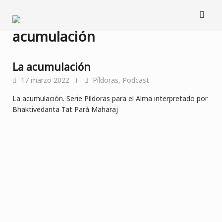
Saltar
al
contenido
acumulación
La acumulación
17 marzo 2022
Píldoras
,
Podcast
La acumulación. Serie Píldoras para el Alma interpretado por
Bhaktivedanta Tat Pará Maharaj