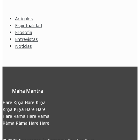
Artículos
Espiritualidad
Filosofía
Entrevistas
Noticias
Maha Mantra
Hare Kṛṣṇa Hare Kṛṣṇa
Kṛṣṇa Kṛṣṇa Hare Hare
Hare Rāma Hare Rāma
Rāma Rāma Hare Hare