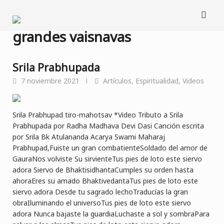
Saltar
al
contenido
grandes vaisnavas
Srila Prabhupada
7 noviembre 2021
Artículos
,
Espiritualidad
,
Videos
Srila Prabhupad tiro-mahotsav *Video Tributo a Srila
Prabhupada por Radha Madhava Devi Dasi Canción escrita
por Srila Bk Atulananda Acarya Swami Maharaj
Prabhupad,Fuiste un gran combatienteSoldado del amor de
GauraNos volviste Su sirvienteTus pies de loto este siervo
adora Siervo de BhaktisidhantaCumples su orden hasta
ahoraEres su amado BhaktivedantaTus pies de loto este
siervo adora Desde tu sagrado lechoTraducías la gran
obraIluminando el universoTus pies de loto este siervo
adora Nunca bajaste la guardiaLuchaste a sol y sombraPara