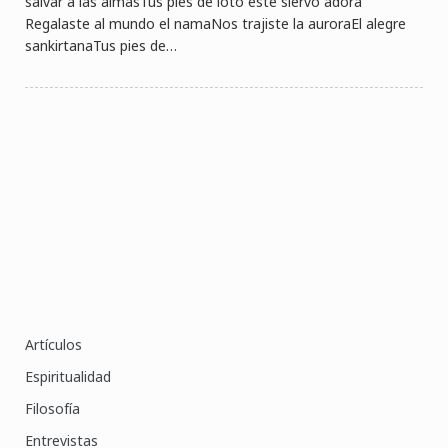
salvar a las almasTus pies de loto este siervo adora
Regalaste al mundo el namaNos trajiste la auroraEl alegre
sankirtanaTus pies de…
Artículos
Espiritualidad
Filosofía
Entrevistas