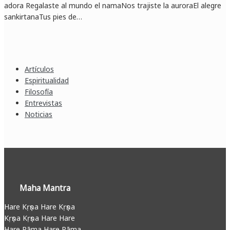
adora Regalaste al mundo el namaNos trajiste la auroraEl alegre
sankirtanaTus pies de…
Artículos
Espiritualidad
Filosofía
Entrevistas
Noticias
Maha Mantra
Hare Kṛṣṇa Hare Kṛṣṇa
Kṛṣṇa Kṛṣṇa Hare Hare
Hare Rāma Hare Rāma