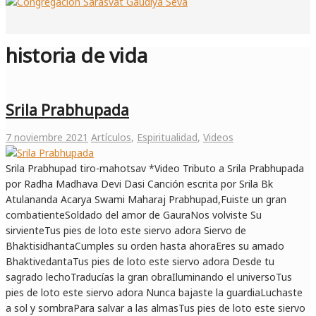
historia de vida
Srila Prabhupada
7 noviembre 2021
Artículos
,
Espiritualidad
,
Videos
Srila Prabhupad tiro-mahotsav *Video Tributo a Srila Prabhupada
por Radha Madhava Devi Dasi Canción escrita por Srila Bk
Atulananda Acarya Swami Maharaj Prabhupad,Fuiste un gran
combatienteSoldado del amor de GauraNos volviste Su
sirvienteTus pies de loto este siervo adora Siervo de
BhaktisidhantaCumples su orden hasta ahoraEres su amado
BhaktivedantaTus pies de loto este siervo adora Desde tu
sagrado lechoTraducías la gran obraIluminando el universoTus
pies de loto este siervo adora Nunca bajaste la guardiaLuchaste
a sol y sombraPara salvar a las almasTus pies de loto este siervo