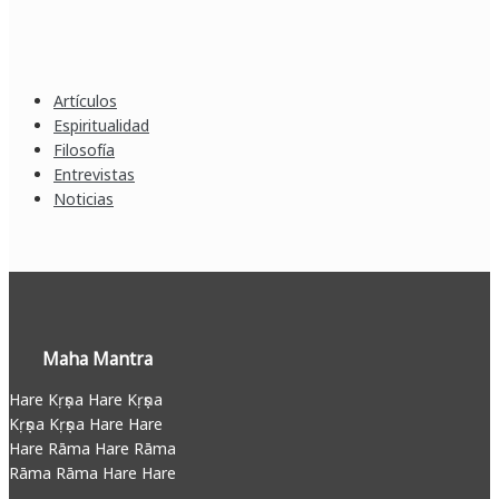
Artículos
Espiritualidad
Filosofía
Entrevistas
Noticias
Maha Mantra
Hare Kṛṣṇa Hare Kṛṣṇa
Kṛṣṇa Kṛṣṇa Hare Hare
Hare Rāma Hare Rāma
Rāma Rāma Hare Hare