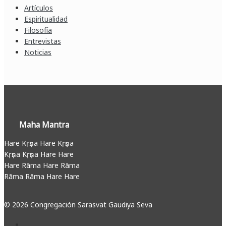
Artículos
Espiritualidad
Filosofía
Entrevistas
Noticias
Maha Mantra
Hare Kṛṣṇa Hare Kṛṣṇa
Kṛṣṇa Kṛṣṇa Hare Hare
Hare Rāma Hare Rāma
Rāma Rāma Hare Hare
© 2026 Congregación Sarasvat Gaudiya Seva