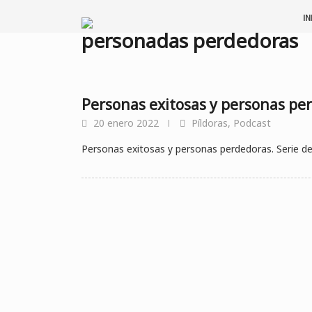
Saltar
IN
al
personadas perdedoras
contenido
Personas exitosas y personas pe
20 enero 2022
Píldoras
,
Podcast
Personas exitosas y personas perdedoras. Serie de