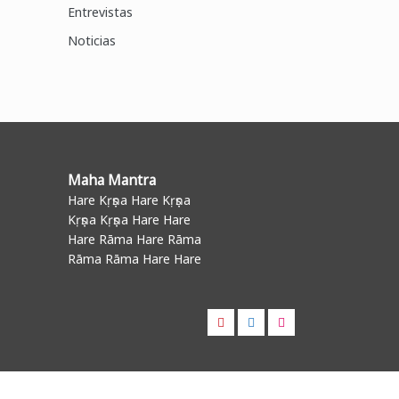
Entrevistas
Noticias
Maha Mantra
Hare Kṛṣṇa Hare Kṛṣṇa
Kṛṣṇa Kṛṣṇa Hare Hare
Hare Rāma Hare Rāma
Rāma Rāma Hare Hare