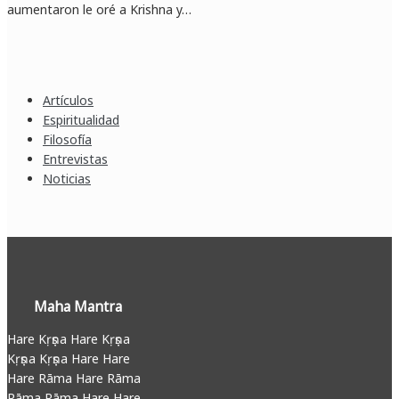
aumentaron le oré a Krishna y…
Artículos
Espiritualidad
Filosofía
Entrevistas
Noticias
Maha Mantra
Hare Kṛṣṇa Hare Kṛṣṇa
Kṛṣṇa Kṛṣṇa Hare Hare
Hare Rāma Hare Rāma
Rāma Rāma Hare Hare