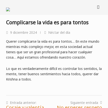
Saltar
al
contenido
Complicarse la vida es para tontos
9 diciembre 2024
Néctar del día
Querer complicarse la vida es para tontos… En este mundo
mientras más complejo mejor, en esta sociedad actual
tienes que ser un gran profesional para hacer cualquier
cosa… Aquí estamos ofrendando nuestro corazón.
Lo que es verdaderamente difícil es controlar los sentidos, la
mente, tener buenos sentimientos hacia todos, querer dar
Krishna a todos.
Entrada anterior:
Siguiente entrada
Coraje y valentía
No esperes respeto