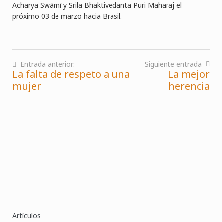
Acharya Swāmī y Srila Bhaktivedanta Puri Maharaj el
próximo 03 de marzo hacia Brasil.
Entrada anterior:
Siguiente entrada
La falta de respeto a una
La mejor
Navegación
mujer
herencia
de
entradas
Artículos