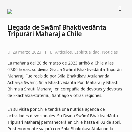
Saltar
al
contenido
Llegada de Swāmī Bhaktivedānta
Tripurāri Maharaj a Chile
28 marzo 2023
Artículos
,
Espiritualidad
,
Noticias
La mañana del 28 de marzo de 2023 arribó a Chile a las
07:00 horas, su divina Gracia Swāmī Bhaktivedānta Tripurāri
Maharaj. Fue recibido por Srila Bhaktikavi Atulananda
Acharya Swāmī, Srila Bhaktivedanta Puri Maharaj y Bhakti
Bhimala Srauti Maharaj, en compañía de devotas y devotas
de Ekachakra-Catemu, Santiago y otras regiones.
En su visita por Chile tendrá una nutrida agenda de
actividades devocionales. Su Divina Swāmī Bhaktivedānta
Tripurāri Maharaj permanecerá en Chile hasta el 02 de abril.
Posteriormente viajará con Srila Bhaktikavi Atulananda