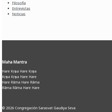
Filosofía
Entrevistas
Noticias
Maha Mantra
Hare Kṛṣṇa Hare Kṛṣṇa
Kṛṣṇa Kṛṣṇa Hare Hare
Hare Rāma Hare Rāma
Rāma Rāma Hare Hare
© 2026 Congregación Sarasvat Gaudiya Seva