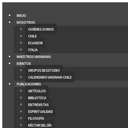
Saltar
al
INICIO
contenido
NOSOTROS
QUIÉNES SOMOS
CHILE
ECUADOR
ITALIA
MAESTROS VAISNAVAS
EVENTOS
GRUPOS DE ESTUDIO
CALENDARIO VAISNAVA CHILE
PUBLICACIONES
ARTÍCULOS
BIBLIOTECA
ENTREVISTAS
ESPIRITUALIDAD
FILOSOFÍA
NÉCTAR DEL DÍA