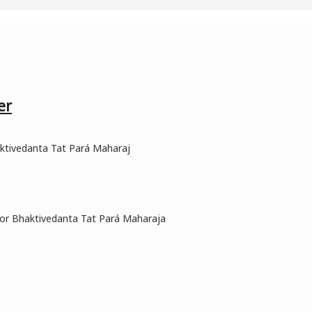
er
haktivedanta Tat Pará Maharaj
o por Bhaktivedanta Tat Pará Maharaja