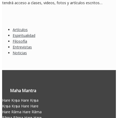
tendrá acceso a clases, videos, fotos y artículos escritos…
Artículos
Espiritualidad
Filosofía
Entrevistas
Noticias
Maha Mantra
Hare Kṛṣṇa Hare Kṛṣṇa
Kṛṣṇa Kṛṣṇa Hare Hare
Hare Rāma Hare Rāma
Rāma Rāma Hare Hare