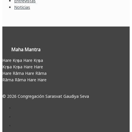
Entrevistas
Noticias
Maha Mantra
Hare Kṛṣṇa Hare Kṛṣṇa
Kṛṣṇa Kṛṣṇa Hare Hare
Hare Rāma Hare Rāma
Rāma Rāma Hare Hare
© 2026 Congregación Sarasvat Gaudiya Seva