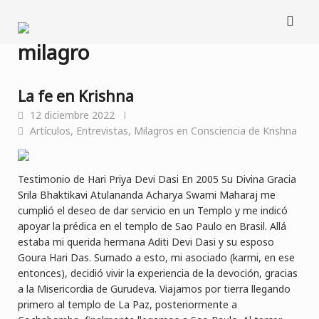
Saltar
al
contenido
milagro
La fe en Krishna
12 diciembre 2022
Artículos
,
Entrevistas
,
Milagros en Consciencia de Krishna
Testimonio de Hari Priya Devi Dasi En 2005 Su Divina Gracia
Srila Bhaktikavi Atulananda Acharya Swami Maharaj me
cumplió el deseo de dar servicio en un Templo y me indicó
apoyar la prédica en el templo de Sao Paulo en Brasil. Allá
estaba mi querida hermana Aditi Devi Dasi y su esposo
Goura Hari Das. Sumado a esto, mi asociado (karmi, en ese
entonces), decidió vivir la experiencia de la devoción, gracias
a la Misericordia de Gurudeva. Viajamos por tierra llegando
primero al templo de La Paz, posteriormente a