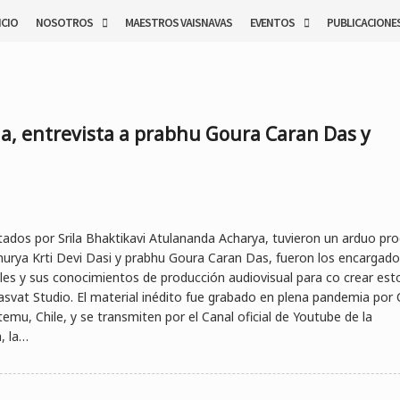
ICIO
NOSOTROS
MAESTROS VAISNAVAS
EVENTOS
PUBLICACIONE
na, entrevista a prabhu Goura Caran Das y
itados por Srila Bhaktikavi Atulananda Acharya, tuvieron un arduo pr
hurya Krti Devi Dasi y prabhu Goura Caran Das, fueron los encargado
les y sus conocimientos de producción audiovisual para co crear est
asvat Studio. El material inédito fue grabado en plena pandemia por 
emu, Chile, y se transmiten por el Canal oficial de Youtube de la
, la…