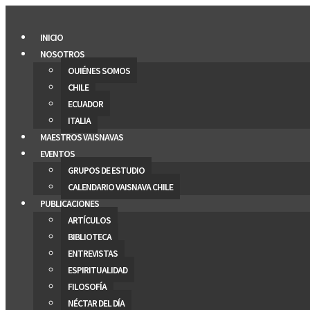
Saltar
al
INICIO
contenido
NOSOTROS
QUIÉNES SOMOS
CHILE
ECUADOR
ITALIA
MAESTROS VAISNAVAS
EVENTOS
GRUPOS DE ESTUDIO
CALENDARIO VAISNAVA CHILE
PUBLICACIONES
ARTÍCULOS
BIBLIOTECA
ENTREVISTAS
ESPIRITUALIDAD
FILOSOFÍA
NÉCTAR DEL DÍA