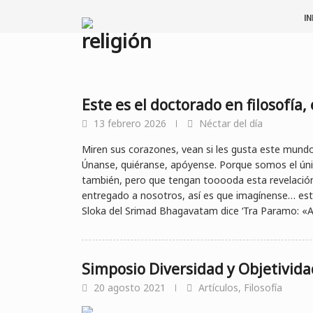
Saltar
IN
al
religión
contenido
Este es el doctorado en filosofía,
13 febrero 2026
Néctar del día
Miren sus corazones, vean si les gusta este mundo
Únanse, quiéranse, apóyense. Porque somos el ún
también, pero que tengan tooooda esta revelación 
entregado a nosotros, así es que imagínense… este 
Sloka del Srimad Bhagavatam dice ‘Tra Paramo: «A
Simposio Diversidad y Objetividad
20 agosto 2021
Artículos
,
Filosofía