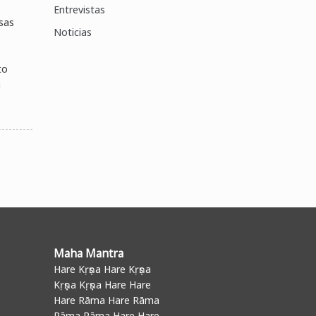
Entrevistas
rsas
Noticias
to
a
Maha Mantra
Hare Kṛṣṇa Hare Kṛṣṇa
Kṛṣṇa Kṛṣṇa Hare Hare
Hare Rāma Hare Rāma
Rāma Rāma Hare Hare