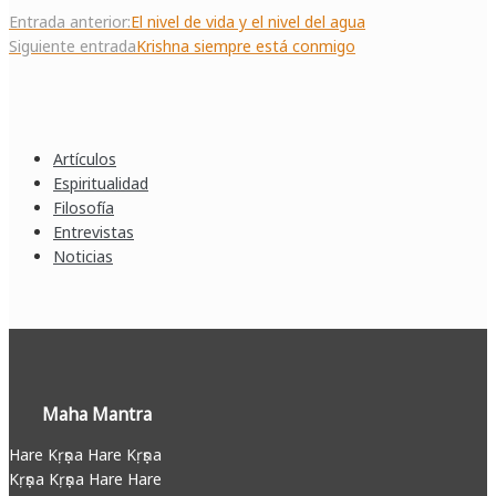
Navegación
Entrada anterior:
El nivel de vida y el nivel del agua
de
Siguiente entrada
Krishna siempre está conmigo
entradas
Artículos
Espiritualidad
Filosofía
Entrevistas
Noticias
Maha Mantra
Hare Kṛṣṇa Hare Kṛṣṇa
Kṛṣṇa Kṛṣṇa Hare Hare