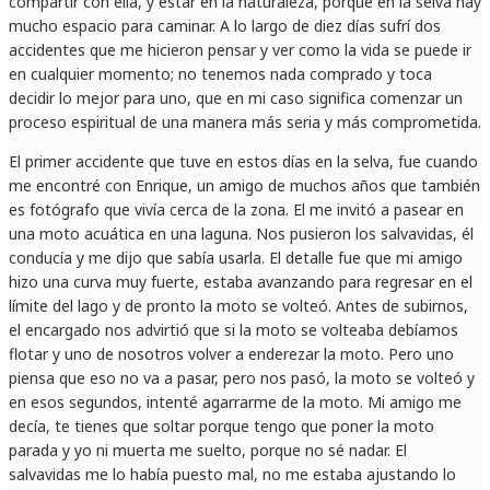
compartir con ella, y estar en la naturaleza, porque en la selva hay
mucho espacio para caminar. A lo largo de diez días sufrí dos
accidentes que me hicieron pensar y ver como la vida se puede ir
en cualquier momento; no tenemos nada comprado y toca
decidir lo mejor para uno, que en mi caso significa comenzar un
proceso espiritual de una manera más seria y más comprometida.
El primer accidente que tuve en estos días en la selva, fue cuando
me encontré con Enrique, un amigo de muchos años que también
es fotógrafo que vivía cerca de la zona. El me invitó a pasear en
una moto acuática en una laguna. Nos pusieron los salvavidas, él
conducía y me dijo que sabía usarla. El detalle fue que mi amigo
hizo una curva muy fuerte, estaba avanzando para regresar en el
límite del lago y de pronto la moto se volteó. Antes de subirnos,
el encargado nos advirtió que si la moto se volteaba debíamos
flotar y uno de nosotros volver a enderezar la moto. Pero uno
piensa que eso no va a pasar, pero nos pasó, la moto se volteó y
en esos segundos, intenté agarrarme de la moto. Mi amigo me
decía, te tienes que soltar porque tengo que poner la moto
parada y yo ni muerta me suelto, porque no sé nadar. El
salvavidas me lo había puesto mal, no me estaba ajustando lo